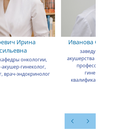
оевич Ирина
Иванова Оксана Юрь
сильевна
заведующий кафедрой
акушерства и гинекологии, д
кафедры онкологии,
профессор, врач-акушер
ч-акушер-гинеколог,
гинеколог высшей
г, врач-эндокринолог
квалификационной катего