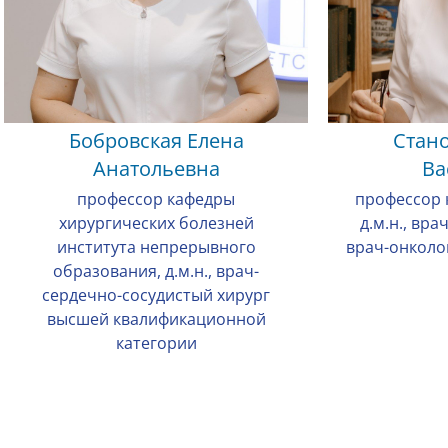
Бобровская Елена
Стан
Анатольевна
Ва
профессор кафедры
профессор 
хирургических болезней
д.м.н., вра
института непрерывного
врач-онколо
образования, д.м.н., врач-
сердечно-сосудистый хирург
высшей квалификационной
категории