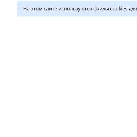
На этом сайте используются файлы cookies дл
О клинике
Услу
Лицензии
Прием
Обработка персональных
Диагн
данных
Стома
Новости
Дневн
Правовая информация