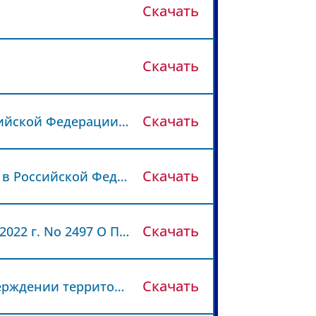
Скачать
Скачать
Скачать
Федеральный закон N 323-ФЗ "Об основах охраны здоровья граждан в Российской Федерации".pdf
Скачать
Федеральный закон N 326-ФЗ "Об обязательном медицинском страховании в Российской Федерации".pdf
Скачать
ПРАВИТЕЛЬСТВО РОССИЙСКОЙ ФЕДЕРАЦИИ ПОСТАНОВЛЕНИЕ от 29 декабря 2022 г. No 2497 О Программе государственных гарантий бесплатного оказания гражданам медицинской помощи на 2023 год и на плановый период 2024 и 2025 годов.pdf
Скачать
Постановление Администрации Курской области № 1581-па г. Курск "Об утверждении территориальной программы государственных гарантий бесплатного оказания гражданам медицинской помощи в Курской области на 2023 год и на плановый период 2024 и 2025 годов".pdf