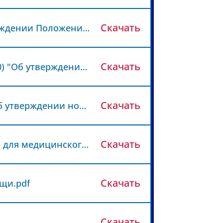
Скачать
Приказ Минздрава России от 02.12.2014 N 796н (ред. от 27.08.2015) "Об утверждении Положения об организации оказания специализированной, в том числе высокотехнологичной, медицинской помощи".pdf
Скачать
Приказ Минздравсоцразвития России от 15.05.2012 N 543н (ред. от 21.02.2020) "Об утверждении Положения об организации оказания первичной медико-санитарной помощи взрослому населению".pdf
Скачать
Приказ Минздрава России N 804н (ред. от 24.09.2020, с изм. от 26.10.2022) "Об утверждении номенклатуры медицинских услуг".pdf
Скачать
Перечень жизненно необходимых и важнейших лекарственных препаратов для медицинского применения.pdf
Скачать
щи.pdf
Скачать