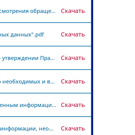
Скачать
Федеральный закон от 02.05.2006 N 59-ФЗ (ред. от 27.12.2018) "О порядке рассмотрения обращений граждан Российской Федерации".pdf
Скачать
ьных данных".pdf
Скачать
Постановление Правительства РФ от 06.03.2013 N 186 (ред. от 25.11.2022) "Об утверждении Правил оказания медицинской помощи иностранным гражданам на территории Российской Федерации".pdf
Скачать
Распоряжение Правительства РФ N 2406 Об утверждении перечня жизненно необходимых и важнейших лекарственных препаратов, а также перечней лекарственных препаратов для медицинского применения и минимального ассортимента лекарственных препаратов.pdf
Скачать
Приказ Минздрава России N 911н Об утверждении Требований к государственным информационным системам в сфере здравоохранения субъектов Российской Федерации, медицинским информационным системам медицинских организаций.pdf
Скачать
Приказ Министерства здравоохранения Российской Федерации № 956н "Об информации, необходимой для проведения независимой оценки качества оказания услуг медицинскими организациями.pdf