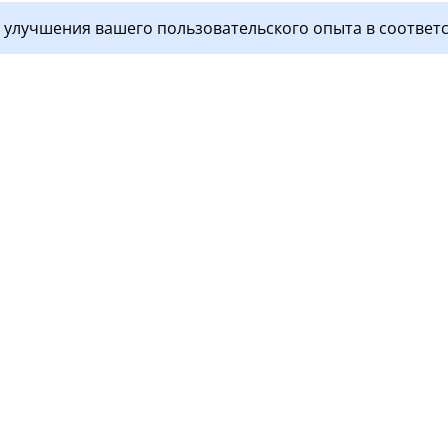
я улучшения вашего пользовательского опыта в соответ
ги
Пациентам
 пациентов
Контакты
остика
Документы
тология
Перед визитом
ой стационар
Прием пациентов