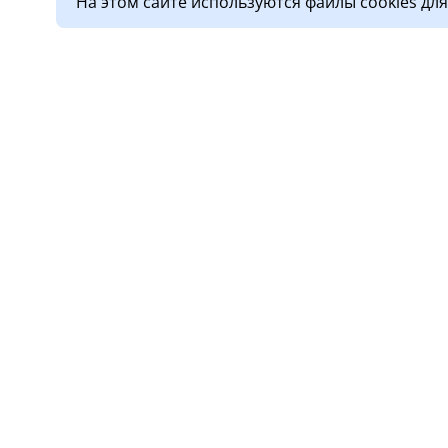
На этом сайте используются файлы cookies дл
О клинике
Услу
Лицензии
Прием
Обработка персональных
Диагн
данных
Стома
Новости
Дневн
Правовая информация