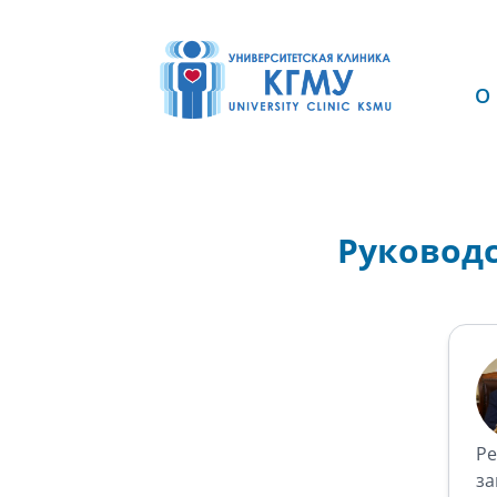
О
Руковод
Ре
за