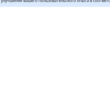
я улучшения вашего пользовательского опыта в соответ
ги
Пациентам
 пациентов
Контакты
остика
Документы
тология
Перед визитом
ой стационар
Прием пациентов
Правила поведения