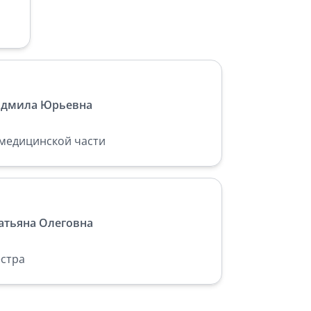
юдмила Юрьевна
 медицинской части
атьяна Олеговна
естра