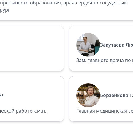
прерывного образования, врач-сердечно-сосудистый
рург
Закутаева Л
Зам. главного врача по
ич
Борзенкова Т
еской работе к.м.н.
Главная медицинская с