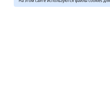
На этом сайте используются файлы cookies дл
О клинике
Услу
Лицензии
Прием
Обработка персональных
Диагн
данных
Стома
Новости
Дневн
Правовая информация