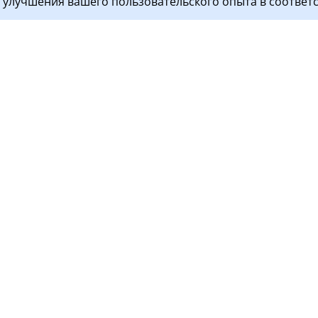
я улучшения вашего пользовательского опыта в соответ
ги
Пациентам
 пациентов
Контакты
остика
Документы
тология
Перед визитом
ой стационар
Прием пациентов
Правила поведения