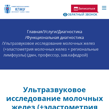
Записаться
ОБРАТНЫЙ ЗВОНОК
Главная
/
Услуги
/
Диагностика
/
Функциональная диагностика
/
Ультразвуковое исследование молочных желез
(+эластометрия молочных желез + региональные
лимфоузлы) (дмн, профессор, зав.кафедрой)
Ультразвуковое
исследование молочных
желез (+эластометрия