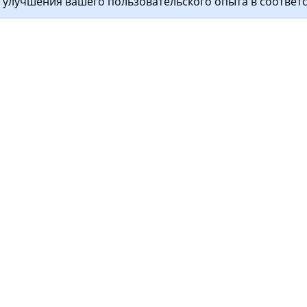
я улучшения вашего пользовательского опыта в соответ
ги
Пациентам
 пациентов
Контакты
остика
Документы
тология
Перед визитом
ой стационар
Прием пациентов
Правила поведения