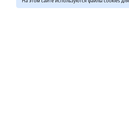
На этом сайте используются файлы cookies дл
О клинике
Услу
Лицензии
Прием
Обработка персональных
Диагн
данных
Стома
Новости
Дневн
Правовая информация