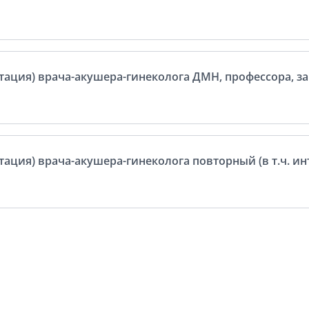
тация) врача-акушера-гинеколога ДМН, профессора, з
тация) врача-акушера-гинеколога повторный (в т.ч. и