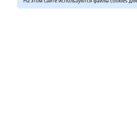
На этом сайте используются файлы cookies дл
О клинике
Услу
Лицензии
Прием
Обработка персональных
Диагн
данных
Стома
Новости
Дневн
Правовая информация