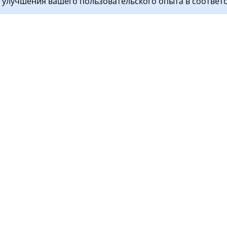
я улучшения вашего пользовательского опыта в соответ
ги
Пациентам
 пациентов
Контакты
остика
Документы
тология
Перед визитом
ой стационар
Прием пациентов
Правила поведения