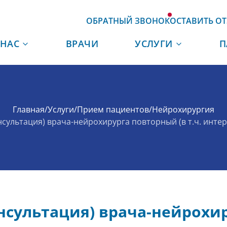
ОБРАТНЫЙ ЗВОНОК
ОСТАВИТЬ О
 НАС
ВРАЧИ
УСЛУГИ
П
Главная
/
Услуги
/
Прием пациентов
/
Нейрохирургия
нсультация) врача-нейрохирурга повторный (в т.ч. инте
нсультация) врача-нейрохи