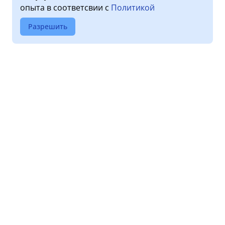
опыта в соответсвии с
Политикой
Разрешить
О клинике
Услуги
Лицензии
Прием пациентов
Обработка персональных
Диагностика
данных
Стоматология
Новости
Дневной стационар
Правовая информация
Оставить отзыв