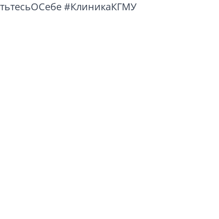
тьтесьОСебе
#КлиникаКГМУ