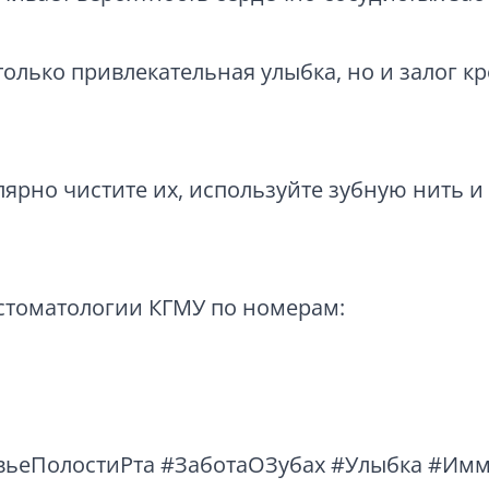
 только привлекательная улыбка, но и залог к
улярно чистите их, используйте зубную нить 
стоматологии КГМУ по номерам:
вьеПолостиРта
#ЗаботаОЗубах
#Улыбка
#Имм