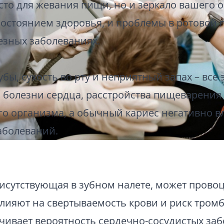
есто для жевания пищи, но и зеркало вашего 
состоянием здоровья, и проблемы в ротовой 
езных заболеваниях.
бы, сухость во рту и неприятный запах – все
, болезни сердца, расстройства пищеварения 
о организма, а обычный кариес негативно в
аболеваний.
 присутствующая в зубном налете, может прово
s влияют на свертываемость крови и риск тро
ичивает вероятность сердечно-сосудистых за