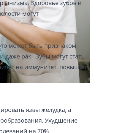
организма. Здоровье зубов и
полости могут
 это может быть признаком
и даже рак. Зубы могут стать
лияет на иммунитет, повышая
цировать язвы желудка, а
мбообразования. Ухудшение
болеваний на 70%