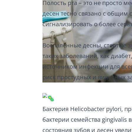
Полость рта – это не просто м
десен тесно связано с общим 
сигнализировать о более серь
Воспаленные десны, стертые зу
таких заболеваний, как диабет
источником инфекции для всег
риск простудных и вирусных з
Бактерия Helicobacter pylori,
бактерии семейства gingivali
состояния зубов и десен увел