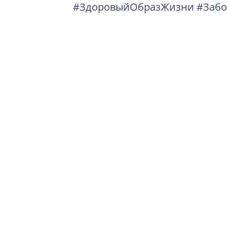
#ЗдоровыйОбразЖизни
#Забо