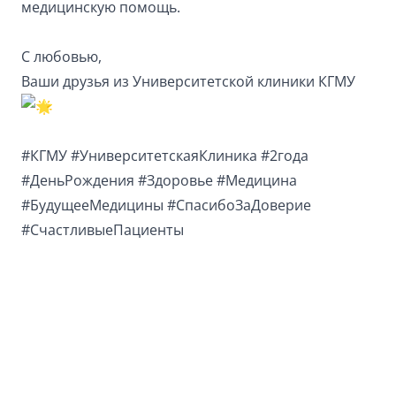
медицинскую помощь.
С любовью,
Ваши друзья из Университетской клиники КГМУ
#КГМУ
#УниверситетскаяКлиника
#2года
#ДеньРождения
#Здоровье
#Медицина
#БудущееМедицины
#СпасибоЗаДоверие
#СчастливыеПациенты