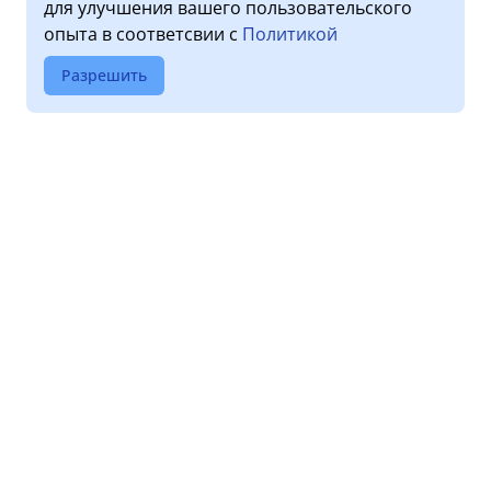
для улучшения вашего пользовательского
опыта в соответсвии с
Политикой
Разрешить
О клинике
Услуги
Лицензии
Прием пациентов
Обработка персональных
Диагностика
данных
Стоматология
Новости
Дневной стационар
Правовая информация