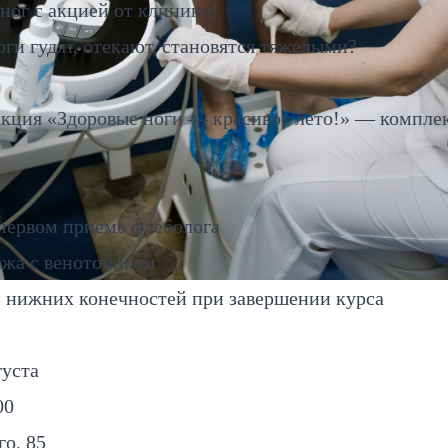
ног с акцией от клиники!
оги гудят, отекают, становятся тяжелыми?
акция «Здоровые ноги — красивое лето!» — комплекс
первом приеме флеболога
ажа с венотоником
н нижних конечностей при завершении курса
густа
00
го, 85