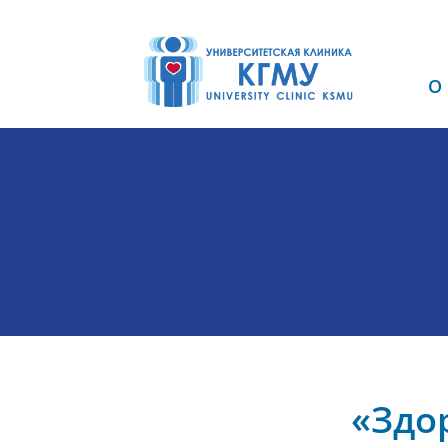
О
«Здо