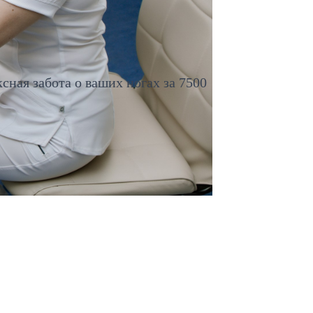
ная забота о ваших ногах за 7500