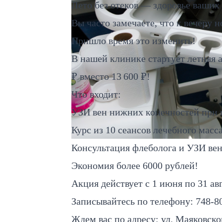
Лето без отеков — здоровье ваших 
Вы часто замечаете, что к вечеру н
Пришло время это изменить!
В нашей клинике стартует летняя 
₽ вместо 13 600 ₽!
Что входит:
УЗИ вен нижних конечностей при 
Курс из 10 сеансов лечебного масс
Консультация флеболога и УЗИ ве
Экономия более 6000 рублей!
Акция действует с 1 июня по 31 ав
Записывайтесь по телефону: 748-8
Ждем вас по адресу: ул. Маяковско