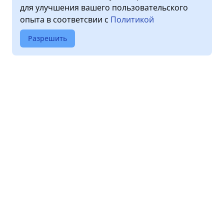
для улучшения вашего пользовательского
опыта в соответсвии с
Политикой
Разрешить
О клинике
Услуги
Лицензии
Прием пациентов
Обработка персональных
Диагностика
данных
Стоматология
Новости
Дневной стационар
Правовая информация