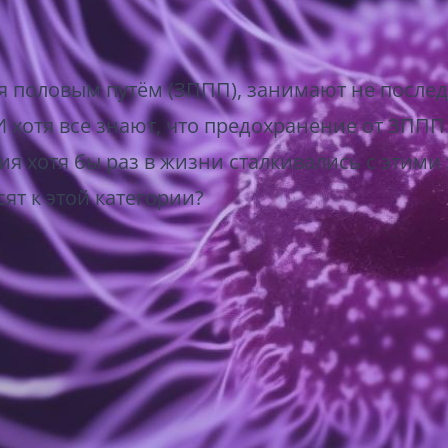
половым путём (ЗППП), занимают не последн
И хотя все знают, что предохранение от ЗППП
ия хотя бы раз в жизни сталкивались с этим
ят к этой категории?