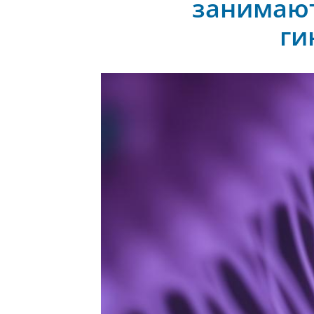
занимают
ги