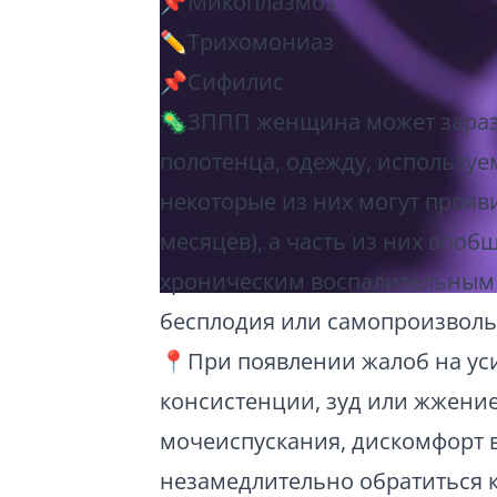
📌Микоплазмоз
✏️Трихомониаз
📌Сифилис
🦠ЗППП женщина может зарази
полотенца, одежду, используе
некоторые из них могут прояв
месяцев), а часть из них воо
хроническим воспалительным з
бесплодия или самопроизволь
📍При появлении жалоб на уси
консистенции, зуд или жжение
мочеиспускания, дискомфорт 
незамедлительно обратиться к