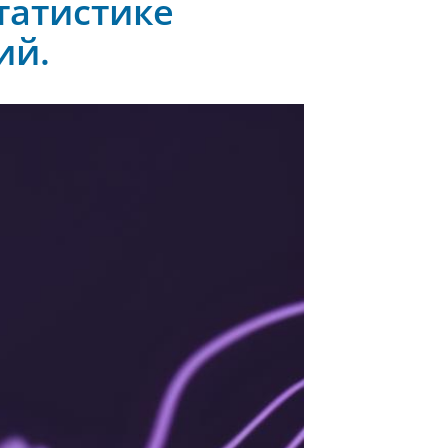
татистике
ий.