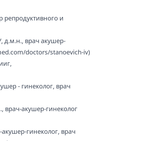
р репродуктивного и
 д.м.н., врач акушер-
ed.com/doctors/stanoevich-iv)
ииг,
ушер - гинеколог, врач
., врач-акушер-гинеколог
ч-акушер-гинеколог, врач