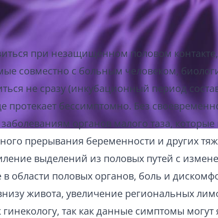
ться при незащищённом половом контакте, 
мые совместно с больным человеком, биолог
иться не сразу (инкубационный период состав
бще протекает бессимптомно. Без своевремен
аболеваниям органов малого таза, которые 
ного прерывания беременности и других тяж
ление выделений из половых путей с изменен
 в области половых органов, боль и дискомфо
внизу живота, увеличение региональных лим
 гинекологу, так как данные симптомы могу