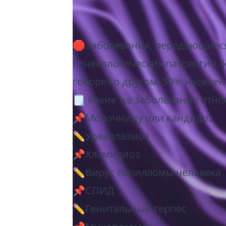
🛑Заболевания, передающиеся 
гинекологических патологий. 
говорят о другом: 50% населен
🗒 Какие же заболевания относ
📌Молочницу или кандидоз
✏️Уреаплазмоз
📌Хламидиоз
✏️Вирус папилломы человека
📌СПИД
✏️Генитальный герпес