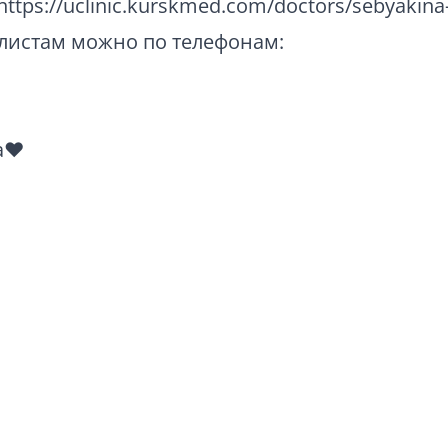
ttps://uclinic.kurskmed.com/doctors/sebyakina-
алистам можно по телефонам:
а❤️