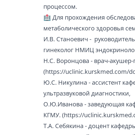
процессом.
🏥 Для прохождения обследова
метаболического здоровья сем
И.В. Станоевич - руководитель
гинеколог НМИЦ эндокринологии
Н.С. Воронцова - врач-акушер
(https://uclinic.kurskmed.com/do
Ю.С. Никулина - ассистент каф
ультразвуковой диагностики,
О.Ю.Иванова - заведующая каф
КГМУ. (https://uclinic.kurskmed.
Т.А. Себякина - доцент кафедр