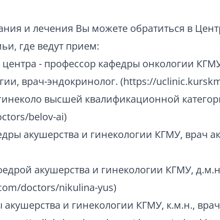
ния и лечения Вы можете обратиться в Цент
ьи, где ведут прием:
 центра - профессор кафедры онкологии КГМУ,
, врач-эндокринолог. (https://uclinic.kurskm
-гинеколо высшей квалификационной категор
ctors/belov-ai)
едры акушерства и гинекологии КГМУ, врач ак
едрой акушерства и гинекологии КГМУ, д.м.н
com/doctors/nikulina-yus)
ы акушерства и гинекологии КГМУ, к.м.н., вра