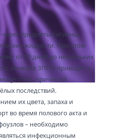
через предметы гигиены,
ические жидкости. При этом
ляет от 10 дней до нескольких
ного лечения ЗППП приводят к
могут стать причиной
ёлых последствий.
ием их цвета, запаха и
рт во время полового акта и
фоузлов – необходимо
т являться инфекционным