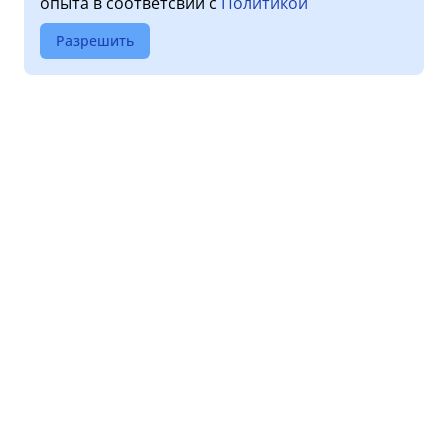
опыта в соответсвии с
Политикой
Разрешить
О клинике
Услуги
Лицензии
Прием пациентов
Обработка персональных
Диагностика
данных
Стоматология
Новости
Дневной стационар
Правовая информация
Оставить отзыв